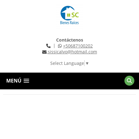
Contáctenos
|
+50687100202
sissicalvo@hotmail.com
Select Language
▼
MENÚ