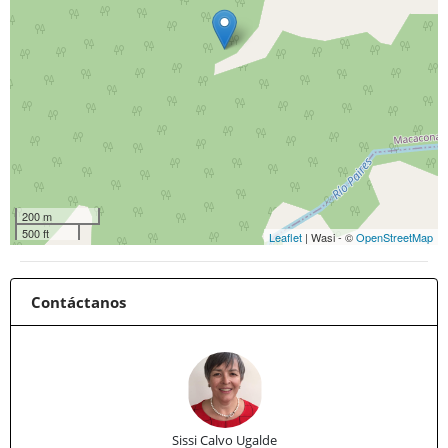
200 m
500 ft
Leaflet
| Wasi - ©
OpenStreetMap
Contáctanos
Sissi Calvo Ugalde