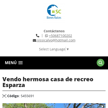
Contáctenos
|
+50687100202
sissicalvo@hotmail.com
Select Language
▼
MENÚ
Vendo hermosa casa de recreo
Esparza
Código
: 5455691