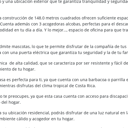
y una ubicación exterior que te garantiza tranquilidad y segurida
 construcción de 148.0 metros cuadrados ofrecen suficiente espac
 Cuenta además con 3 acogedoras alcobas, perfectas para el descan
idad en tu día a día. Y lo mejor…, espacio de oficina para que tr
dmite mascotas, lo que te permite disfrutar de la compañía de tus
on una puerta eléctrica que garantiza tu seguridad y la de tu fam
ica de alta calidad, que se caracteriza por ser resistente y fácil de
iento de tu hogar.
casa es perfecta para ti, ya que cuenta con una barbacoa o parrilla 
mientras disfrutas del clima tropical de Costa Rica.
no te preocupes, ya que esta casa cuenta con acceso para discapac
 del hogar.
 su ubicación residencial, podrás disfrutar de una luz natural en l
ambiente cálido y acogedor en tu hogar.