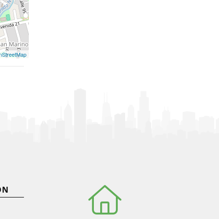
nStreetMap
ÓN