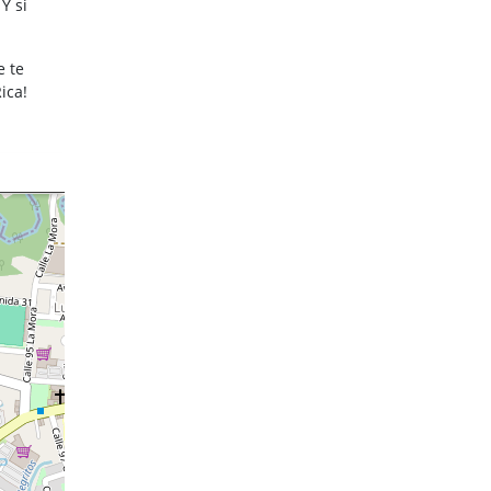
Y si
e te
ica!