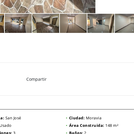
Compartir
ia:
San José
Ciudad:
Moravia
Usado
Área Construida:
148 m²
iones:
3
Baños:
2