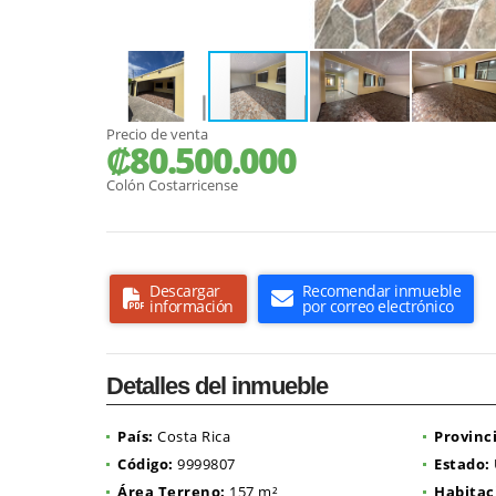
Precio de venta
₡80.500.000
Colón Costarricense
Descargar
Recomendar inmueble
información
por correo electrónico
Detalles del inmueble
País:
Costa Rica
Provinc
Código:
9999807
Estado:
Área Terreno:
157 m²
Habitac