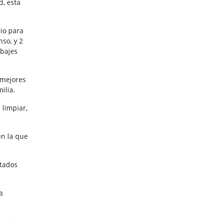
d, esta
io para
so, y 2
abajes
 mejores
ilia.
 limpiar,
en la que
itados
a