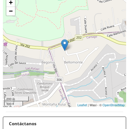
+
−
200 m
500 ft
Leaflet
| Wasi - ©
OpenStreetMap
Contáctanos