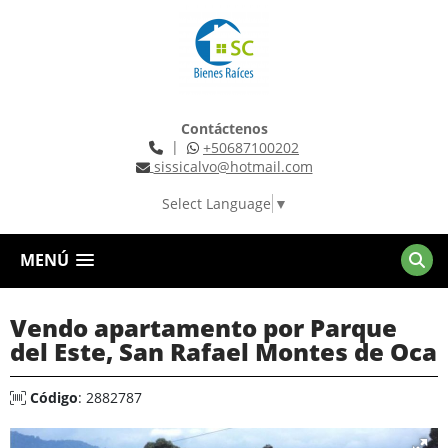
Contáctenos
|
+50687100202
sissicalvo@hotmail.com
Select Language
▼
MENÚ
Vendo apartamento por Parque
del Este, San Rafael Montes de Oca
Código
: 2882787